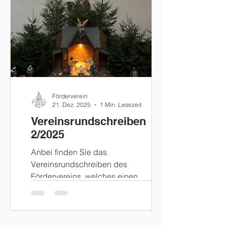
geselligen Ort zum Verweilen und
Austausch. Das Café öffnet in der
Regel von April bis Oktober an jedem
zweiten Sonntag eines Monats
zwischen 13:00 und 18:00 Uhr . Es
werden Kaffee, Kuc
Förderverein
21. Dez. 2025
1 Min. Lesezeit
Vereinsrundschreiben
2/2025
Anbei finden Sie das
Vereinsrundschreiben des
Fördervereins, welches einen
Rückblick auf das vergangene Jahr
gibt. Wir wünschen allen ein frohes
Weihnachtsfest und einen guten Start
in das neue Jahr.