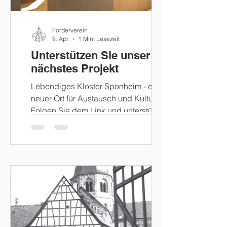
Förderverein
9. Apr.
1 Min. Lesezeit
Unterstützen Sie unser
nächstes Projekt
Lebendiges Kloster Sponheim - ein
neuer Ort für Austausch und Kultur.
Folgen Sie dem Link und unterstützen
Sie uns mit Ihrer Spende bei der
Finanzierung unseres nächstens
Projektes. Wir danken Ihnen herzlich.
Die Aktion wird unterstützt von der
Sparkasse Rhein-Nahe, folgen Sie
dem Link:
https://www.betterplace.org/de/project
s/173564?
wirwunder=208&utm_medium=ww_te