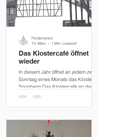
aser&utm_campaign=user_share&utm
_content=ww-sparkasse-rhein-
nahe&utm_source=Link
Förderverein
12. März
1 Min. Lesezeit
Das Klostercafé öffnet
wieder
In diesem Jahr öffnet an jedem zweiten
Sonntag eines Monats das Klostercafé
Sponheim Das Klostercafé an der
Klosterkirche Sponheim ist ein
gemütlicher Treffpunkt für
Besucherinnen und Besucher des
historischen Klostergeländes. Es
verbindet die besondere Atmosphäre
der Klosteranlage mit einem