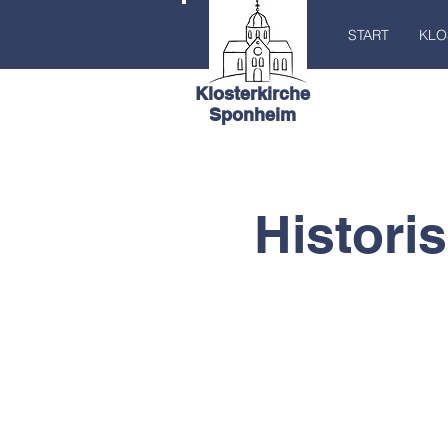
START
KLO
Klosterkirche
Sponheim
Histori