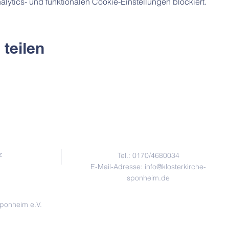
ytics- und funktionalen Cookie-Einstellungen blockiert.
 teilen
Kontakt
z
Tel.:
0170/4680034
E-Mail-Adresse:
info@klosterkirche-
sponheim.de
Sponheim e.V.