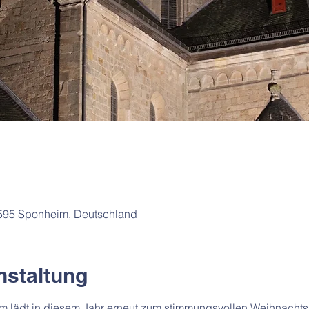
5595 Sponheim, Deutschland
nstaltung
 lädt in diesem Jahr erneut zum stimmungsvollen Weihnachtsm