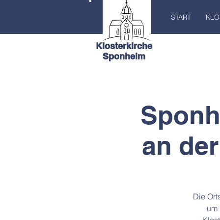
START
KLO
Klosterkirche
Sponheim
Sponh
an der
Die Ort
um 