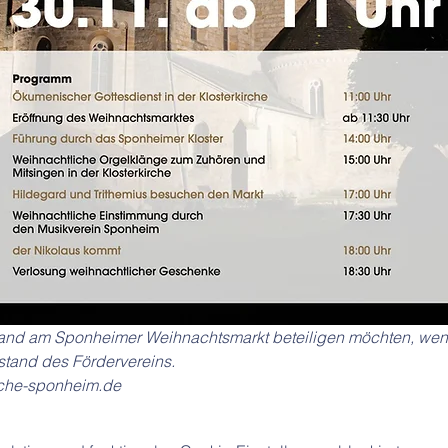
tand am Sponheimer Weihnachtsmarkt beteiligen möchten, wend
stand des Fördervereins. 
irche-sponheim.de