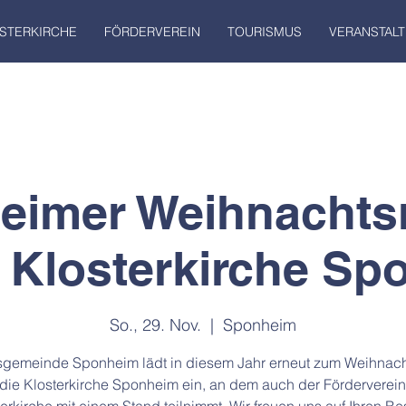
STERKIRCHE
FÖRDERVEREIN
TOURISMUS
VERANSTAL
eimer Weihnachtsm
 Klosterkirche S
So., 29. Nov.
  |  
Sponheim
sgemeinde Sponheim lädt in diesem Jahr erneut zum Weihnac
die Klosterkirche Sponheim ein, an dem auch der Förderverein