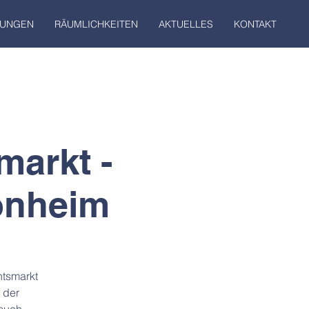
TUNGEN
RÄUMLICHKEITEN
AKTUELLES
KONTAKT
arkt -
ponheim
htsmarkt
 der