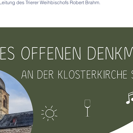
 Leitung des Trierer Weihbischofs Robert Brahm.