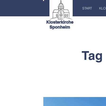
START
KLO
Klosterkirche
Sponheim
Tag