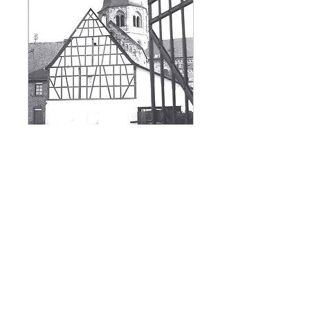
Klostercafé &
öffentliche Führung
So., 11. Okt.
Mehr Infos
Erfahre hier mehr.